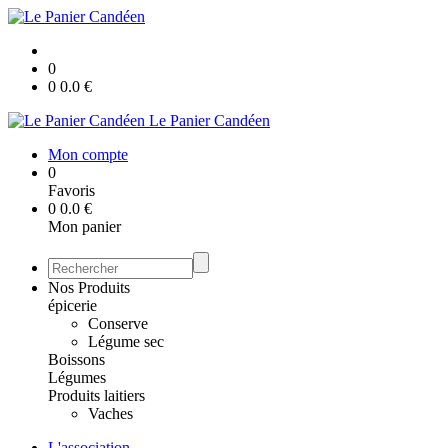
0
0
0.0
€
Le Panier Candéen
Mon compte
0
Favoris
0
0.0
€
Mon panier
Nos Produits
épicerie
Conserve
Légume sec
Boissons
Légumes
Produits laitiers
Vaches
L'association