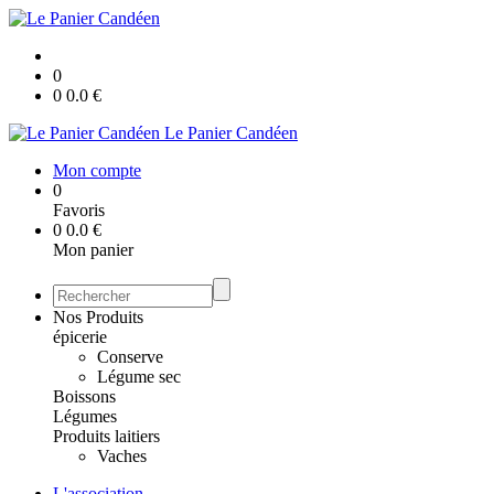
0
0
0.0
€
Le Panier Candéen
Mon compte
0
Favoris
0
0.0
€
Mon panier
Nos Produits
épicerie
Conserve
Légume sec
Boissons
Légumes
Produits laitiers
Vaches
L'association