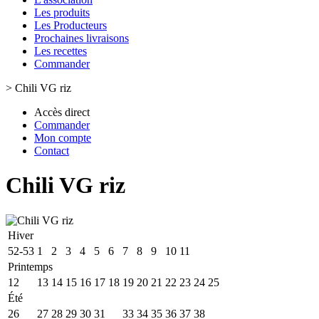
Les produits
Les Producteurs
Prochaines livraisons
Les recettes
Commander
>
Chili VG riz
Accès direct
Commander
Mon compte
Contact
Chili VG riz
Hiver
52-53
1
2
3
4
5
6
7
8
9
10
11
Printemps
12
13
14
15
16
17
18
19
20
21
22
23
24
25
Été
26
27
28
29
30
31
32
33
34
35
36
37
38