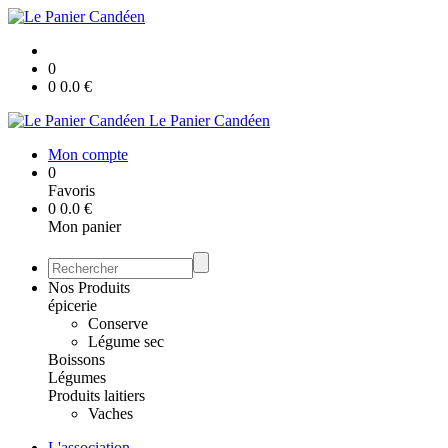
0
0
0.0
€
Le Panier Candéen
Mon compte
0
Favoris
0
0.0
€
Mon panier
Nos Produits
épicerie
Conserve
Légume sec
Boissons
Légumes
Produits laitiers
Vaches
L'association