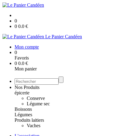
0
0
0.0
€
Le Panier Candéen
Mon compte
0
Favoris
0
0.0
€
Mon panier
Nos Produits
épicerie
Conserve
Légume sec
Boissons
Légumes
Produits laitiers
Vaches
L'association