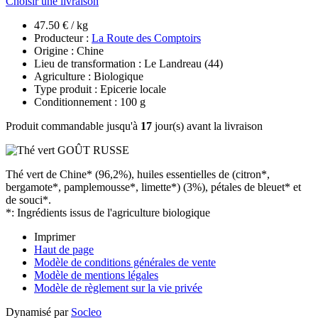
Choisir une livraison
47.50 € / kg
Producteur :
La Route des Comptoirs
Origine : Chine
Lieu de transformation : Le Landreau (44)
Agriculture : Biologique
Type produit : Epicerie locale
Conditionnement : 100 g
Produit commandable jusqu'à
17
jour(s) avant la livraison
Thé vert de Chine* (96,2%), huiles essentielles de (citron*,
bergamote*, pamplemousse*, limette*) (3%), pétales de bleuet* et
de souci*.
*: Ingrédients issus de l'agriculture biologique
Imprimer
Haut de page
Modèle de conditions générales de vente
Modèle de mentions légales
Modèle de règlement sur la vie privée
Dynamisé par
Socleo