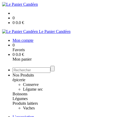
0
0
0.0
€
Le Panier Candéen
Mon compte
0
Favoris
0
0.0
€
Mon panier
Nos Produits
épicerie
Conserve
Légume sec
Boissons
Légumes
Produits laitiers
Vaches
L'association