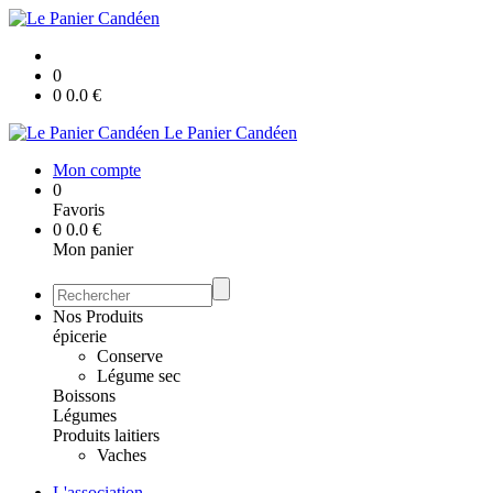
0
0
0.0
€
Le Panier Candéen
Mon compte
0
Favoris
0
0.0
€
Mon panier
Nos Produits
épicerie
Conserve
Légume sec
Boissons
Légumes
Produits laitiers
Vaches
L'association