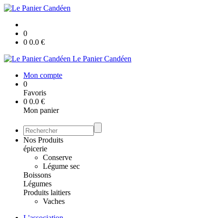
0
0
0.0
€
Le Panier Candéen
Mon compte
0
Favoris
0
0.0
€
Mon panier
Nos Produits
épicerie
Conserve
Légume sec
Boissons
Légumes
Produits laitiers
Vaches
L'association