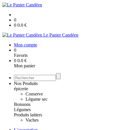
0
0
0.0
€
Le Panier Candéen
Mon compte
0
Favoris
0
0.0
€
Mon panier
Nos Produits
épicerie
Conserve
Légume sec
Boissons
Légumes
Produits laitiers
Vaches
L'association