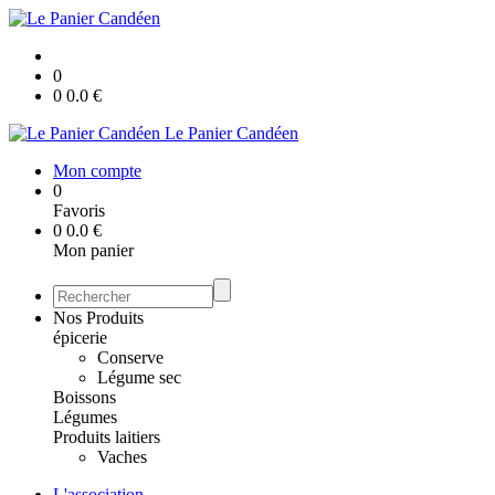
0
0
0.0
€
Le Panier Candéen
Mon compte
0
Favoris
0
0.0
€
Mon panier
Nos Produits
épicerie
Conserve
Légume sec
Boissons
Légumes
Produits laitiers
Vaches
L'association