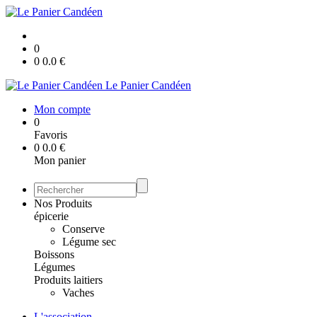
0
0
0.0
€
Le Panier Candéen
Mon compte
0
Favoris
0
0.0
€
Mon panier
Nos Produits
épicerie
Conserve
Légume sec
Boissons
Légumes
Produits laitiers
Vaches
L'association