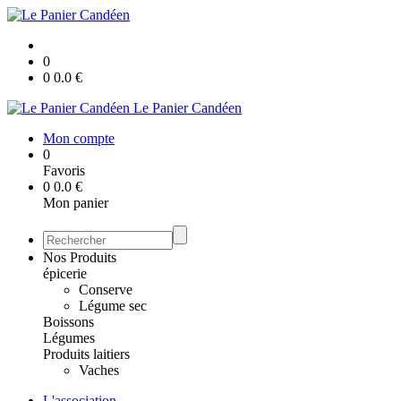
0
0
0.0
€
Le Panier Candéen
Mon compte
0
Favoris
0
0.0
€
Mon panier
Nos Produits
épicerie
Conserve
Légume sec
Boissons
Légumes
Produits laitiers
Vaches
L'association