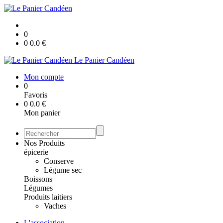
0
0
0.0
€
Le Panier Candéen
Mon compte
0
Favoris
0
0.0
€
Mon panier
Nos Produits
épicerie
Conserve
Légume sec
Boissons
Légumes
Produits laitiers
Vaches
L'association