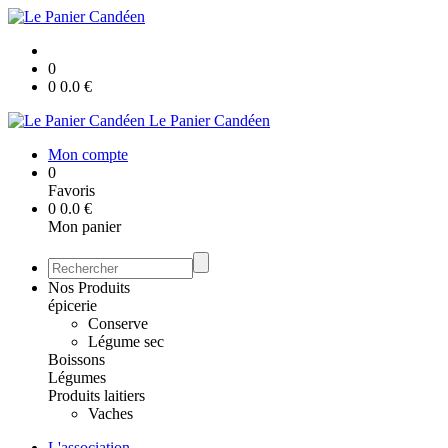
0
0
0.0
€
Le Panier Candéen
Mon compte
0
Favoris
0
0.0
€
Mon panier
Nos Produits
épicerie
Conserve
Légume sec
Boissons
Légumes
Produits laitiers
Vaches
L'association