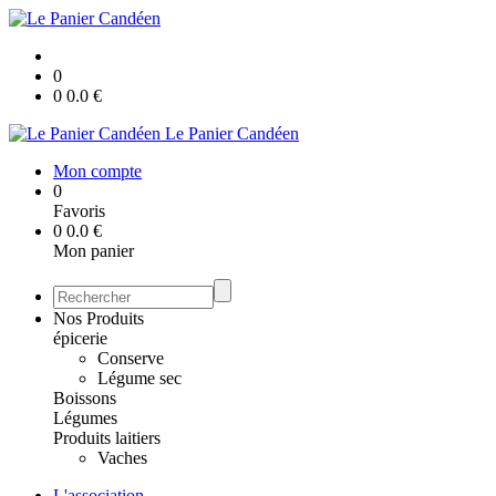
0
0
0.0
€
Le Panier Candéen
Mon compte
0
Favoris
0
0.0
€
Mon panier
Nos Produits
épicerie
Conserve
Légume sec
Boissons
Légumes
Produits laitiers
Vaches
L'association