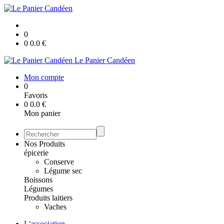
0
0
0.0
€
Le Panier Candéen
Mon compte
0
Favoris
0
0.0
€
Mon panier
Nos Produits
épicerie
Conserve
Légume sec
Boissons
Légumes
Produits laitiers
Vaches
L'association