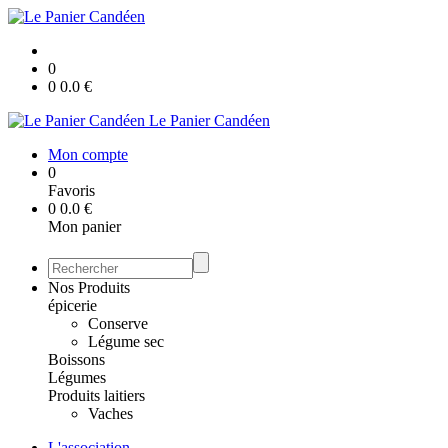
0
0
0.0
€
Le Panier Candéen
Mon compte
0
Favoris
0
0.0
€
Mon panier
Nos Produits
épicerie
Conserve
Légume sec
Boissons
Légumes
Produits laitiers
Vaches
L'association