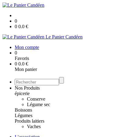
0
0
0.0
€
Le Panier Candéen
Mon compte
0
Favoris
0
0.0
€
Mon panier
Nos Produits
épicerie
Conserve
Légume sec
Boissons
Légumes
Produits laitiers
Vaches
L'association