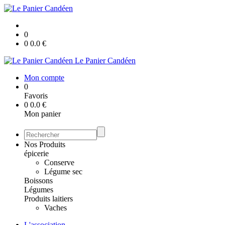
0
0
0.0
€
Le Panier Candéen
Mon compte
0
Favoris
0
0.0
€
Mon panier
Nos Produits
épicerie
Conserve
Légume sec
Boissons
Légumes
Produits laitiers
Vaches
L'association