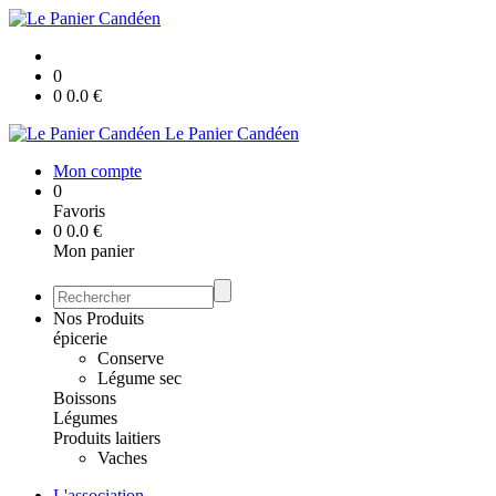
0
0
0.0
€
Le Panier Candéen
Mon compte
0
Favoris
0
0.0
€
Mon panier
Nos Produits
épicerie
Conserve
Légume sec
Boissons
Légumes
Produits laitiers
Vaches
L'association