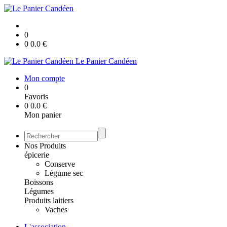
0
0
0.0
€
Le Panier Candéen
Mon compte
0
Favoris
0
0.0
€
Mon panier
Nos Produits
épicerie
Conserve
Légume sec
Boissons
Légumes
Produits laitiers
Vaches
L'association