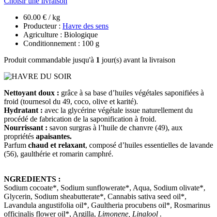
Choisir une livraison
60.00 € / kg
Producteur :
Havre des sens
Agriculture : Biologique
Conditionnement : 100 g
Produit commandable jusqu'à
1
jour(s) avant la livraison
Nettoyant doux :
grâce à sa base d’huiles végétales saponifiées à
froid (tournesol du 49, coco, olive et karité).
Hydratant :
avec la glycérine végétale issue naturellement du
procédé de fabrication de la saponification à froid.
Nourrissant :
savon surgras à l’huile de chanvre (49), aux
propriétés
apaisantes.
Parfum
chaud et relaxant
, composé d’huiles essentielles de lavande
(56), gaulthérie et romarin camphré.
NGREDIENTS :
Sodium cocoate*, Sodium sunflowerate*, Aqua, Sodium olivate*,
Glycerin, Sodium sheabutterate*, Cannabis sativa seed oil*,
Lavandula angustifolia oil*, Gaultheria procubens oil*, Rosmarinus
officinalis flower oil*, Argilla,
Limonene, Linalool .