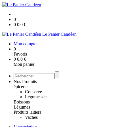
0
0
0.0
€
Le Panier Candéen
Mon compte
0
Favoris
0
0.0
€
Mon panier
Nos Produits
épicerie
Conserve
Légume sec
Boissons
Légumes
Produits laitiers
Vaches
L'association