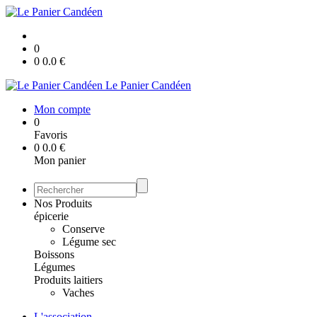
0
0
0.0
€
Le Panier Candéen
Mon compte
0
Favoris
0
0.0
€
Mon panier
Nos Produits
épicerie
Conserve
Légume sec
Boissons
Légumes
Produits laitiers
Vaches
L'association