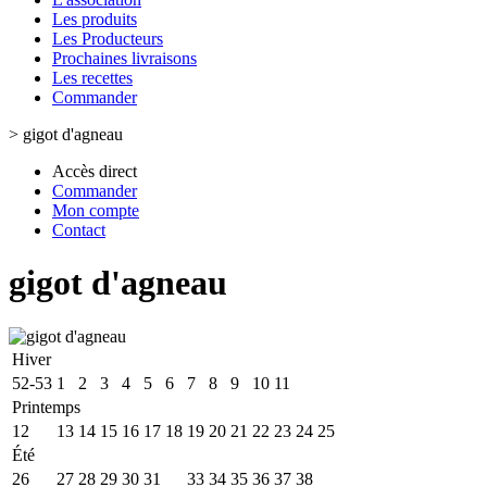
Les produits
Les Producteurs
Prochaines livraisons
Les recettes
Commander
>
gigot d'agneau
Accès direct
Commander
Mon compte
Contact
gigot d'agneau
Hiver
52-53
1
2
3
4
5
6
7
8
9
10
11
Printemps
12
13
14
15
16
17
18
19
20
21
22
23
24
25
Été
26
27
28
29
30
31
32
33
34
35
36
37
38