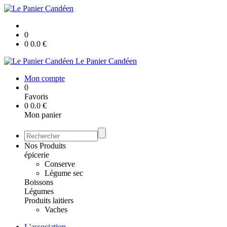
0
0
0.0
€
Le Panier Candéen
Mon compte
0
Favoris
0
0.0
€
Mon panier
Nos Produits
épicerie
Conserve
Légume sec
Boissons
Légumes
Produits laitiers
Vaches
L'association