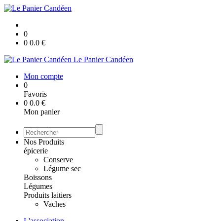
0
0
0.0
€
Le Panier Candéen
Mon compte
0
Favoris
0
0.0
€
Mon panier
Nos Produits
épicerie
Conserve
Légume sec
Boissons
Légumes
Produits laitiers
Vaches
L'association