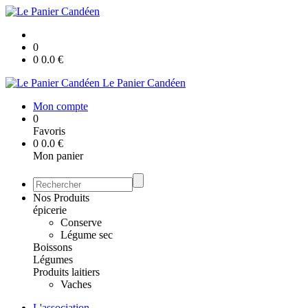
0
0
0.0
€
Le Panier Candéen
Mon compte
0
Favoris
0
0.0
€
Mon panier
Nos Produits
épicerie
Conserve
Légume sec
Boissons
Légumes
Produits laitiers
Vaches
L'association