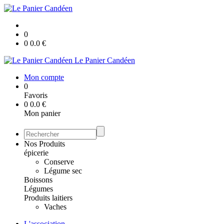
0
0
0.0
€
Le Panier Candéen
Mon compte
0
Favoris
0
0.0
€
Mon panier
Nos Produits
épicerie
Conserve
Légume sec
Boissons
Légumes
Produits laitiers
Vaches
L'association